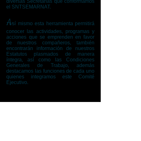
diversas Secretarías que conformamos
el SNTSEMARNAT.
A
sí mismo esta herramienta permitirá
conocer las actividades, programas y
acciones que se emprenden en favor
de nuestros compañeros, también
encontrarán información de nuestros
Estatutos plasmados de manera
íntegra, así como las Condiciones
Generales de Trabajo, además
destacamos las funciones de cada uno
quienes integramos este Comité
Ejecutivo.
C
on la creación de este portal se obtiene
un logro más para la organización,
proyectando la unión y mostrando que en
el SNTSEMARNAT tenemos un objetivo
en común: fortalecer nuestro Sindicato,
hacer del SNTSEMARNAT, un Sindicato