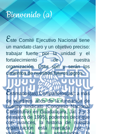
Bienvenido (a)
E
ste Comité Ejecutivo Nacional tiene
un mandato claro y un objetivo preciso:
trabajar fuerte por la unidad y el
fortalecimiento de nuestra
organización. Esos son y serán los
cimientos de nuestros futuros logros.
E
stimados(as) Compañeros(as): a más
de veintitrés años de la fundación de
nuestro sindicato (Congreso Nacional
Constitutivo en Guadalajara, Jal. 2 y 3
de marzo de 1995), podemos decir que
con avances, la historia de nuestra
organización está marcada por la
valentía de sus agremiados, la