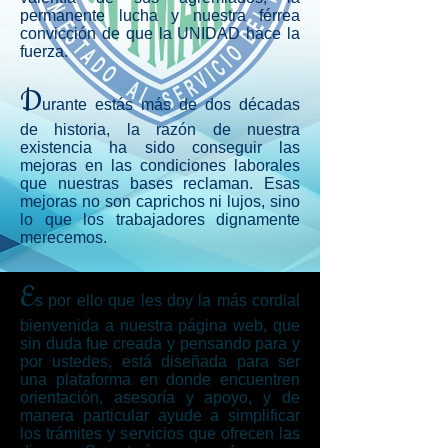
permanente lucha y nuestra férrea
convicción de que la UNIDAD hace la
fuerza.
D
urante estás más de dos décadas
de historia, la razón de nuestra
existencia ha sido conseguir las
mejoras en las condiciones laborales
que nuestras bases reclaman. Esas
mejoras no son caprichos ni lujos, sino
lo que los trabajadores dignamente
merecemos.
E
s por ello que les doy la más cordial
bienvenida a nuestra página web, que
sin duda fue creada y pensando para y
por ustedes, está diseñada para ser
una plataforma en donde encuentren
orientación, asesoría y apoyo, y de
manera particular ayude a simplificar
los trámites y servicios que ofrecen las