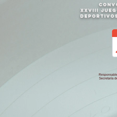
CONV
xxVIII jue
deportivos
Responsable 
Secretaría 