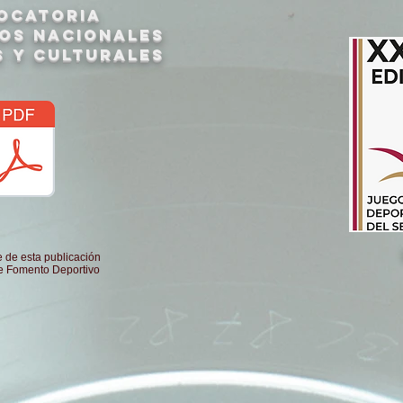
OCATORiA
gos nacionales
 y culturales
de esta publicación
de Fomento Deportivo