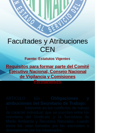
Facultades y Atribuciones
CEN
Fuente: Estatutos Vigentes
Requisitos para formar parte del Comité
Ejecutivo Nacional, Consejo Nacional
de Vigilancia y Comisiones
Permanentes
Secretario de Trabajo
Obligaciones y
ARTICULO 62o.-
atribuciones del Secretario de Trabajo:
I. Intervenir en los conflictos de trabajo
de carácter individual, que se susciten entre los
miembros del Sindicato y la Secretaría de
Medio Ambiente y Recursos Naturales, cuando
éstos les sean turnados por las secciones o
directamente por los interesados.