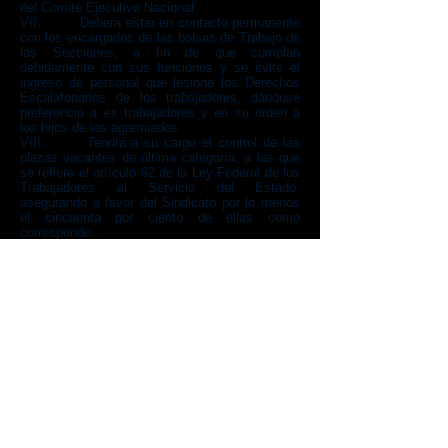
del Comité Ejecutivo Nacional.
VII. Deberá estar en contacto permanente
con los encargados de las bolsas de Trabajo de
las Secciones, a fin de que cumplan
debidamente con sus funciones y se evite el
ingreso de personal que lesione los Derechos
Escalafonarios de los trabajadores, dándose
preferencia a ex trabajadores y en su orden a
los hijos de los agremiados.
VIII. Tendrá a su cargo el control de las
plazas vacantes de última categoría, a las que
se refiere el artículo 62 de la Ley Federal de los
Trabajadores al Servicio del Estado,
asegurando a favor del Sindicato por lo menos
el cincuenta por ciento de ellas como
corresponde.
IX. Las demás que se deriven de la
naturaleza de sus funciones.
X. Rendir un informe semestral de su
gestión ante el Secretario General, para que
este formule el Informe General del Comité ante
el Consejo Nacional Directivo y el Congreso
Nacional.
XI. Acordar con el Secretario General, los
asuntos de su Secretaría.
XII. Las demás actividades que le sean
señaladas por el Secretario General o por quien
lo represente.