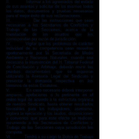
II. Informar a los agremiados del estado
de sus asuntos y solicitar de los mismos todos
los datos, documentos y pruebas necesarias
para el mejor éxito de sus reclamaciones.
III. Dar las instrucciones que sean
necesarias a los Secretarios de Conflictos y
Trabajo de las Secciones, acerca de la
tramitación de los asuntos que les
correspondan por razón de jurisdicción.
IV. Vigilar que los problemas de carácter
individual de su competencia sean resueltos
oportunamente por la Secretaría de Medio
Ambiente y Recursos Naturales, cuando sea
necesaria la intervención del H. Tribunal Federal
de Conciliación y Arbitraje, deberán reunir las
pruebas documentales que se requieran
utilizando la Asesoría Legal del Sindicato y
presentar la demanda respectiva en los
términos de estos Estatutos.
V. En caso necesario deberá interponer
amparos, apelaciones o lo pertinente en el
orden legal de acuerdo a la estructura orgánica
de nuestro Sindicato, hasta obtener resultados
favorables para los trabajadores; asimismo,
vigilará la ejecución y los laudos, disposiciones
y convenios que para este efecto se realicen,
recurriendo a los Secretarios de Conflictos y
Trabajo de las Secciones cuya jurisdicción les
competa.
VI. Tendrá a su cargo la Bolsa de Trabajo